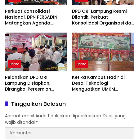
Perkuat Konsolidasi
DPD ORI Lampung Resmi
Nasional, DPN PERSADIN
Dilantik, Perkuat
Matangkan Agenda
Konsolidasi Organisasi dan
Strategis Penguatan
Tegaskan Komitmen
Organisasi Advokat
Pengabdian untuk
Masyarakat
Berita
Berita
Pelantikan DPD ORI
Ketika Kampus Hadir di
Lampung Disiapkan,
Desa, Teknologi
Dirangkai Peresmian
Menguatkan UMKM
Kantor dan Aksi Donor
Lamban Kelor
Darah
Tinggalkan Balasan
Alamat email Anda tidak akan dipublikasikan.
Ruas yang
wajib ditandai
*