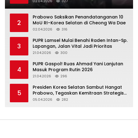
02.04.2026
327
Prabowo Saksikan Penandatanganan 10
2
MoU RI–Korea Selatan di Cheong Wa Dae
02.04.2026
316
‎PUPR Lamsel Mulai Benahi Raden Intan–Sp.
3
Lapangan, Jalan Vital Jadi Prioritas
21.04.2026
300
‎PUPR Gaspol! Ruas Ahmad Yani Lanjutan
4
Masuk Program Rutin 2026
21.04.2026
296
Presiden Korea Selatan Sambut Hangat
5
Prabowo, Tegaskan Kemitraan Strategis
Komprehensif
05.04.2026
282