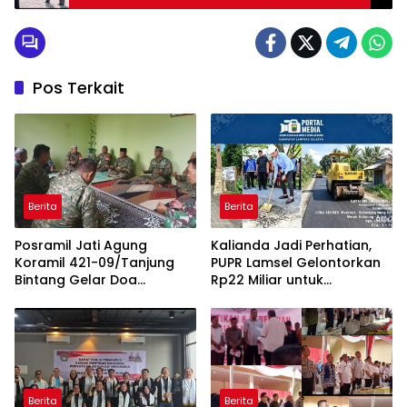
Penghormatan Militer di Les Invalides
Pos Terkait
Berita
Berita
Posramil Jati Agung
Kalianda Jadi Perhatian,
Koramil 421-09/Tanjung
PUPR Lamsel Gelontorkan
Bintang Gelar Doa
Rp22 Miliar untuk
Bersama Sambut HUT ke-1
Rekonstruksi Empat Ruas
Kodam XXI/Radin Inten
Jalan di 2026
Berita
Berita