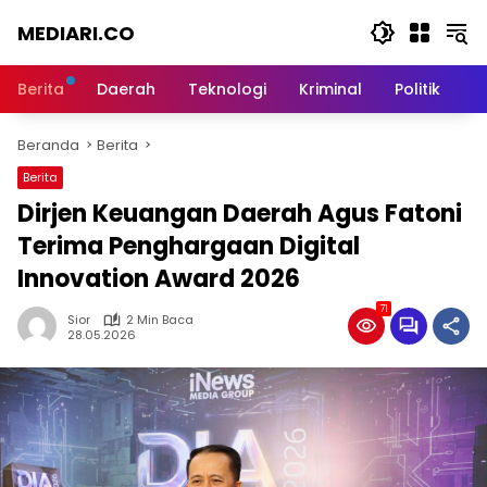
Langsung
MEDIARI.CO
ke
konten
Berita
Daerah
Teknologi
Kriminal
Politik
O
Beranda
Berita
Berita
Dirjen Keuangan Daerah Agus Fatoni
Terima Penghargaan Digital
Innovation Award 2026
71
Sior
2 Min Baca
28.05.2026