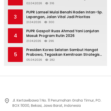
02.04.2026
316
‎PUPR Lamsel Mulai Benahi Raden Intan–Sp.
3
Lapangan, Jalan Vital Jadi Prioritas
21.04.2026
300
‎PUPR Gaspol! Ruas Ahmad Yani Lanjutan
4
Masuk Program Rutin 2026
21.04.2026
296
Presiden Korea Selatan Sambut Hangat
5
Prabowo, Tegaskan Kemitraan Strategis
Komprehensif
05.04.2026
282
Jl. Kertawibawa 1 No. 11 Perumahan Graha Timur, PO.
BOX 11000, Bekasi, Jawa Barat, Indonesia