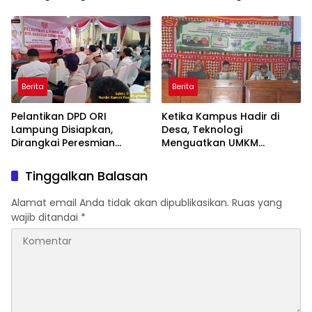
Strategis Penguatan
Tegaskan Komitmen
Organisasi Advokat
Pengabdian untuk
Masyarakat
Berita
Berita
Pelantikan DPD ORI
Ketika Kampus Hadir di
Lampung Disiapkan,
Desa, Teknologi
Dirangkai Peresmian
Menguatkan UMKM
Kantor dan Aksi Donor
Lamban Kelor
Darah
Tinggalkan Balasan
Alamat email Anda tidak akan dipublikasikan.
Ruas yang
wajib ditandai
*