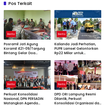
Pos Terkait
Berita
Berita
Posramil Jati Agung
Kalianda Jadi Perhatian,
Koramil 421-09/Tanjung
PUPR Lamsel Gelontorkan
Bintang Gelar Doa
Rp22 Miliar untuk
Bersama Sambut HUT ke-1
Rekonstruksi Empat Ruas
Kodam XXI/Radin Inten
Jalan di 2026
Berita
Berita
Perkuat Konsolidasi
DPD ORI Lampung Resmi
Nasional, DPN PERSADIN
Dilantik, Perkuat
Matangkan Agenda
Konsolidasi Organisasi dan