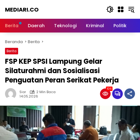
Langsung
MEDIARI.CO
ke
konten
Berita
Daerah
Teknologi
Kriminal
Politik
O
Beranda
Berita
Berita
FSP KEP SPSI Lampung Gelar
Silaturahmi dan Sosialisasi
Penguatan Peran Serikat Pekerja
106
Sior
2 Min Baca
14.05.2026