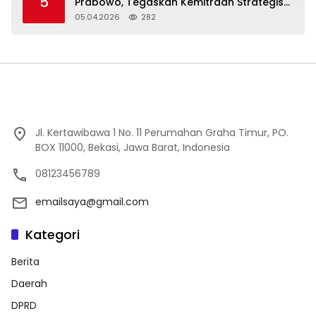
5
Prabowo, Tegaskan Kemitraan Strategis
Komprehensif
05.04.2026
282
Jl. Kertawibawa 1 No. 11 Perumahan Graha Timur, PO.
BOX 11000, Bekasi, Jawa Barat, Indonesia
08123456789
emailsaya@gmail.com
Kategori
Berita
Daerah
DPRD