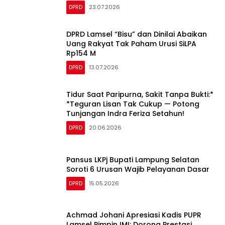
DPRD
23.07.2026
‎DPRD Lamsel “Bisu” dan Dinilai Abaikan
Uang Rakyat Tak Paham Urusi SiLPA
DPRD
13.07.2026
Tidur Saat Paripurna, Sakit Tanpa Bukti:*
*Teguran Lisan Tak Cukup — Potong
Tunjangan Indra Feriza Setahun!
DPRD
20.06.2026
Pansus LKPj Bupati Lampung Selatan
Soroti 6 Urusan Wajib Pelayanan Dasar
DPRD
15.05.2026
‎Achmad Johani Apresiasi Kadis PUPR
Lamsel Pimpin IMI: Dorong Prestasi