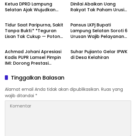
Ketua DPRD Lampung
Dinilai Abaikan Uang
Selatan Ajak Wujudkan
Rakyat Tak Paham Urusi
DPRD
DPRD
Generasi Sehat dan
Berprestasi
Tidur Saat Paripurna, Sakit
Pansus LKPj Bupati
Tanpa Bukti:* *Teguran
Lampung Selatan Soroti 6
Lisan Tak Cukup — Potong
Urusan Wajib Pelayanan
DPRD
DPRD
Tunjangan Indra Feriza
Dasar
Setahun!
‎Achmad Johani Apresiasi
Suhar Pujianto Gelar IPWK
Kadis PUPR Lamsel Pimpin
di Desa Kelahiran
IMI: Dorong Prestasi
Otomotif dan Safety Riding
Tinggalkan Balasan
Alamat email Anda tidak akan dipublikasikan.
Ruas yang
wajib ditandai
*