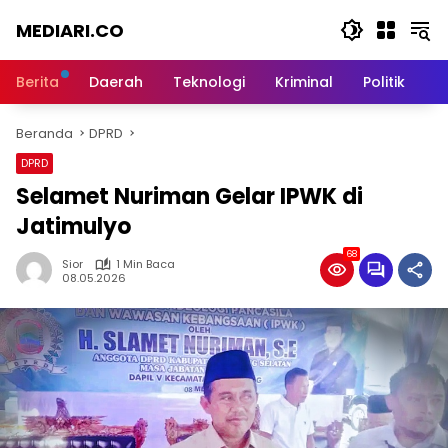
Langsung
MEDIARI.CO
ke
konten
Berita
Daerah
Teknologi
Kriminal
Politik
O
Beranda
DPRD
DPRD
Selamet Nuriman Gelar IPWK di
Jatimulyo
68
Sior
1 Min Baca
08.05.2026