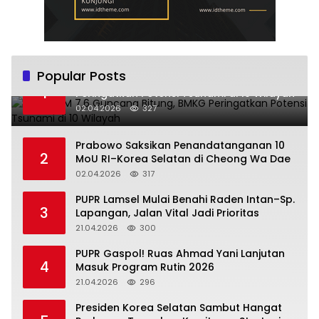
Popular Posts
Gempa M 7,6 Guncang Bitung, BMKG
1
Peringatkan Potensi Tsunami di 10 Wilayah
02.04.2026
327
Prabowo Saksikan Penandatanganan 10
2
MoU RI–Korea Selatan di Cheong Wa Dae
02.04.2026
317
‎PUPR Lamsel Mulai Benahi Raden Intan–Sp.
3
Lapangan, Jalan Vital Jadi Prioritas
21.04.2026
300
‎PUPR Gaspol! Ruas Ahmad Yani Lanjutan
4
Masuk Program Rutin 2026
21.04.2026
296
Presiden Korea Selatan Sambut Hangat