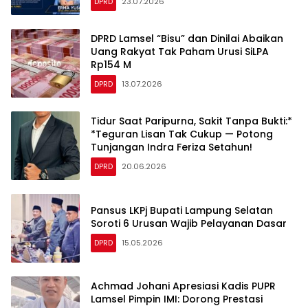
DPRD
23.07.2026
‎DPRD Lamsel “Bisu” dan Dinilai Abaikan
Uang Rakyat Tak Paham Urusi SiLPA
DPRD
13.07.2026
Tidur Saat Paripurna, Sakit Tanpa Bukti:*
*Teguran Lisan Tak Cukup — Potong
Tunjangan Indra Feriza Setahun!
DPRD
20.06.2026
Pansus LKPj Bupati Lampung Selatan
Soroti 6 Urusan Wajib Pelayanan Dasar
DPRD
15.05.2026
‎Achmad Johani Apresiasi Kadis PUPR
Lamsel Pimpin IMI: Dorong Prestasi