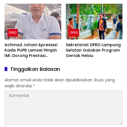
Tunjangan Indra Feriza
Dasar
Setahun!
DPRD
DPRD
‎Achmad Johani Apresiasi
Sekretariat DPRD Lampung
Kadis PUPR Lamsel Pimpin
Selatan Galakan Program
IMI: Dorong Prestasi
Gertak Helau
Otomotif dan Safety Riding
Tinggalkan Balasan
Alamat email Anda tidak akan dipublikasikan.
Ruas yang
wajib ditandai
*