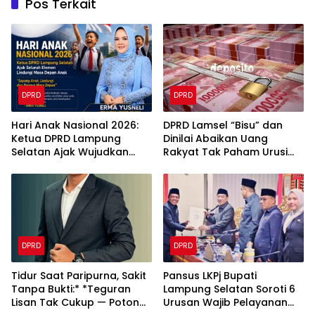
Pos Terkait
DPRD
DPRD
Hari Anak Nasional 2026:
‎DPRD Lamsel “Bisu” dan
Ketua DPRD Lampung
Dinilai Abaikan Uang
Selatan Ajak Wujudkan
Rakyat Tak Paham Urusi
Generasi Sehat dan
Berprestasi
DPRD
DPRD
Tidur Saat Paripurna, Sakit
Pansus LKPj Bupati
Tanpa Bukti:* *Teguran
Lampung Selatan Soroti 6
Lisan Tak Cukup — Potong
Urusan Wajib Pelayanan