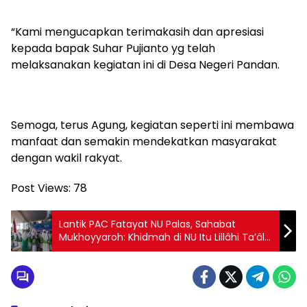
“Kami mengucapkan terimakasih dan apresiasi
kepada bapak Suhar Pujianto yg telah
melaksanakan kegiatan ini di Desa Negeri Pandan.
Semoga, terus Agung, kegiatan seperti ini membawa
manfaat dan semakin mendekatkan masyarakat
dengan wakil rakyat.
Post Views:
78
Lantik PAC Fatayat NU Palas, Sahabat
Mukhoyyaroh: Khidmah di NU Itu Lillâhi Ta’âlâ
dan Libtighâ’i Mardlâtillâh