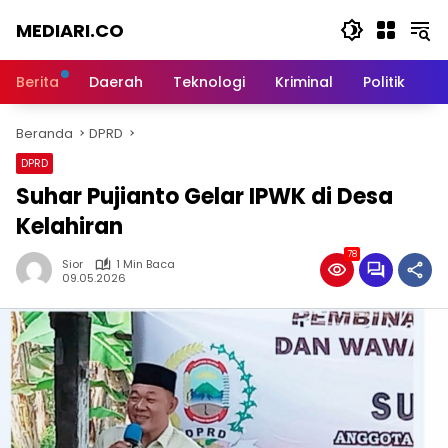
Langsung
MEDIARI.CO
ke
konten
Berita
Daerah
Teknologi
Kriminal
Politik
O
Beranda
DPRD
DPRD
Suhar Pujianto Gelar IPWK di Desa
Kelahiran
78
Sior
1 Min Baca
09.05.2026