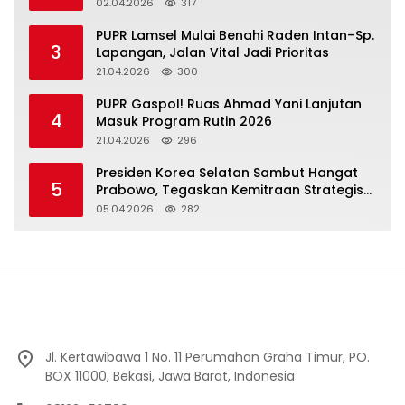
02.04.2026
317
‎PUPR Lamsel Mulai Benahi Raden Intan–Sp.
3
Lapangan, Jalan Vital Jadi Prioritas
21.04.2026
300
‎PUPR Gaspol! Ruas Ahmad Yani Lanjutan
4
Masuk Program Rutin 2026
21.04.2026
296
Presiden Korea Selatan Sambut Hangat
5
Prabowo, Tegaskan Kemitraan Strategis
Komprehensif
05.04.2026
282
Jl. Kertawibawa 1 No. 11 Perumahan Graha Timur, PO.
BOX 11000, Bekasi, Jawa Barat, Indonesia