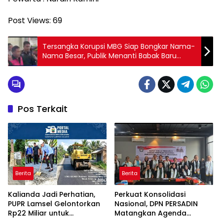
Post Views:
69
Tersangka Korupsi MBG Siap Bongkar Nama-
Nama Besar, Publik Menanti Babak Baru
Kasus
Pos Terkait
Berita
Berita
Kalianda Jadi Perhatian,
Perkuat Konsolidasi
PUPR Lamsel Gelontorkan
Nasional, DPN PERSADIN
Rp22 Miliar untuk
Matangkan Agenda