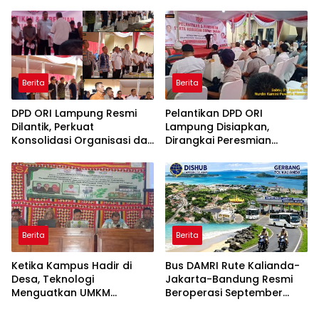
Rekonstruksi Empat Ruas
Strategis Penguatan
Jalan di 2026
Organisasi Advokat
Berita
Berita
DPD ORI Lampung Resmi
Pelantikan DPD ORI
Dilantik, Perkuat
Lampung Disiapkan,
Konsolidasi Organisasi dan
Dirangkai Peresmian
Tegaskan Komitmen
Kantor dan Aksi Donor
Pengabdian untuk
Darah
Masyarakat
Berita
Berita
Ketika Kampus Hadir di
‎Bus DAMRI Rute Kalianda-
Desa, Teknologi
Jakarta-Bandung Resmi
Menguatkan UMKM
Beroperasi September
Lamban Kelor