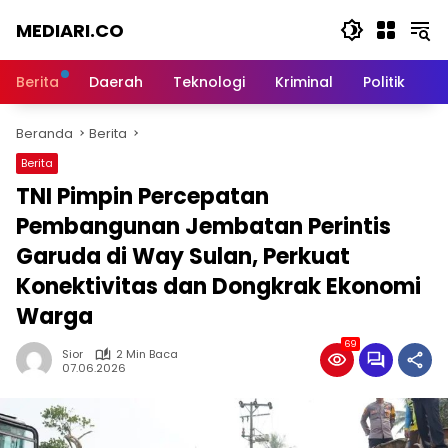
Langsung
MEDIARI.CO
ke
konten
Berita
Daerah
Teknologi
Kriminal
Politik
O
Beranda
Berita
Berita
TNI Pimpin Percepatan
Pembangunan Jembatan Perintis
Garuda di Way Sulan, Perkuat
Konektivitas dan Dongkrak Ekonomi
Warga
69
Sior
2 Min Baca
07.06.2026