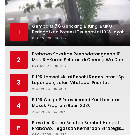
Gempa M 7,6 Guncang Bitung, BMKG
1
Peringatkan Potensi Tsunami di 10 Wilayah
02.04.2026
327
Prabowo Saksikan Penandatanganan 10
2
MoU RI–Korea Selatan di Cheong Wa Dae
02.04.2026
316
‎PUPR Lamsel Mulai Benahi Raden Intan–Sp.
3
Lapangan, Jalan Vital Jadi Prioritas
21.04.2026
300
‎PUPR Gaspol! Ruas Ahmad Yani Lanjutan
4
Masuk Program Rutin 2026
21.04.2026
296
Presiden Korea Selatan Sambut Hangat
5
Prabowo, Tegaskan Kemitraan Strategis
Komprehensif
05.04.2026
282