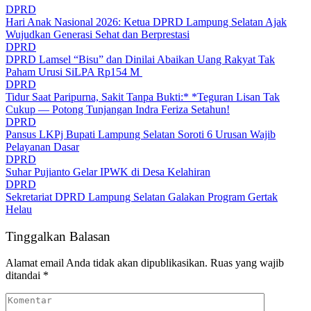
DPRD
Hari Anak Nasional 2026: Ketua DPRD Lampung Selatan Ajak
Wujudkan Generasi Sehat dan Berprestasi
DPRD
‎DPRD Lamsel “Bisu” dan Dinilai Abaikan Uang Rakyat Tak
Paham Urusi SiLPA Rp154 M ‎
DPRD
Tidur Saat Paripurna, Sakit Tanpa Bukti:* *Teguran Lisan Tak
Cukup — Potong Tunjangan Indra Feriza Setahun!
DPRD
Pansus LKPj Bupati Lampung Selatan Soroti 6 Urusan Wajib
Pelayanan Dasar
DPRD
Suhar Pujianto Gelar IPWK di Desa Kelahiran
DPRD
Sekretariat DPRD Lampung Selatan Galakan Program Gertak
Helau
Tinggalkan Balasan
Alamat email Anda tidak akan dipublikasikan.
Ruas yang wajib
ditandai
*