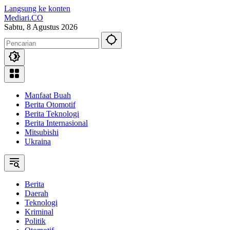
Langsung ke konten
Mediari.CO
Sabtu, 8 Agustus 2026
Manfaat Buah
Berita Otomotif
Berita Teknologi
Berita Internasional
Mitsubishi
Ukraina
Berita
Daerah
Teknologi
Kriminal
Politik