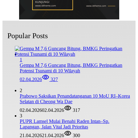
Popular Posts
1
Gempa M 7,6 Guncang Bitung, BMKG Peringatkan
Potensi Tsunami di 10 Wilayah
02.04.2026
327
2
Prabowo Saksikan Penandatanganan 10 MoU RI–Korea
Selatan di Cheong Wa Dae
02.04.2026
02.04.2026
317
3
‎PUPR Lamsel Mulai Benahi Raden Intan–Sp.
Lapangan, Jalan Vital Jadi Prioritas
21.04.2026
21.04.2026
300