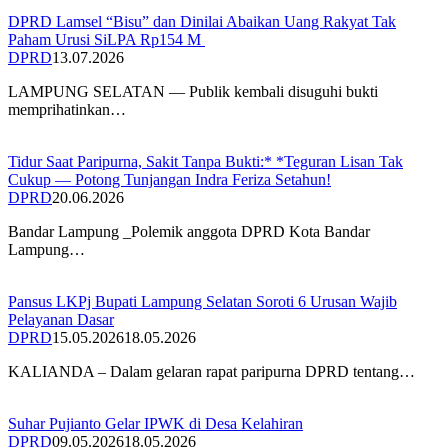
‎DPRD Lamsel “Bisu” dan Dinilai Abaikan Uang Rakyat Tak
Paham Urusi SiLPA Rp154 M ‎
DPRD
13.07.2026
LAMPUNG SELATAN — Publik kembali disuguhi bukti
memprihatinkan…
Tidur Saat Paripurna, Sakit Tanpa Bukti:* *Teguran Lisan Tak
Cukup — Potong Tunjangan Indra Feriza Setahun!
DPRD
20.06.2026
Bandar Lampung _Polemik anggota DPRD Kota Bandar
Lampung…
Pansus LKPj Bupati Lampung Selatan Soroti 6 Urusan Wajib
Pelayanan Dasar
DPRD
15.05.2026
18.05.2026
KALIANDA – Dalam gelaran rapat paripurna DPRD tentang…
Suhar Pujianto Gelar IPWK di Desa Kelahiran
DPRD
09.05.2026
18.05.2026