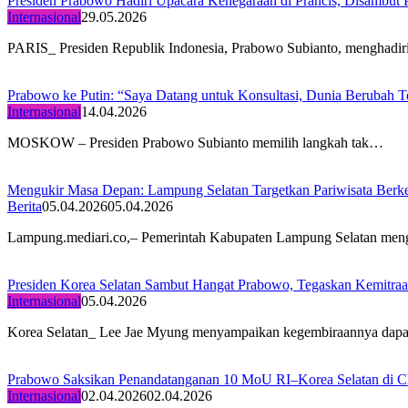
Presiden Prabowo Hadiri Upacara Kenegaraan di Prancis, Disambut P
Internasional
29.05.2026
PARIS_ Presiden Republik Indonesia, Prabowo Subianto, menghadi
Prabowo ke Putin: “Saya Datang untuk Konsultasi, Dunia Berubah Te
Internasional
14.04.2026
MOSKOW – Presiden Prabowo Subianto memilih langkah tak…
‎Mengukir Masa Depan: Lampung Selatan Targetkan Pariwisata Berke
Berita
05.04.2026
05.04.2026
Lampung.mediari.co,– Pemerintah Kabupaten Lampung Selatan meng
Presiden Korea Selatan Sambut Hangat Prabowo, Tegaskan Kemitraa
Internasional
05.04.2026
Korea Selatan_ Lee Jae Myung menyampaikan kegembiraannya dap
Prabowo Saksikan Penandatanganan 10 MoU RI–Korea Selatan di 
Internasional
02.04.2026
02.04.2026