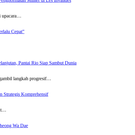
enghormatan Militer di Les Invalides
ri upacara…
rlalu Cepat”
lanjutan, Pantai Rio Siap Sambut Dunia
ambil langkah progresif…
n Strategis Komprehensif
at…
Cheong Wa Dae