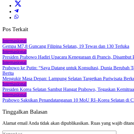
Pos Terkait
Internasional
Gempa M7,8 Guncang Filipina Selatan, 19 Tewas dan 130 Terluka
Internasional
Presiden Prabowo Hadiri Upacara Kenegaraan di Prancis, Disambut P
Internasional
Prabowo ke Putin: “Saya Datang untuk Konsultasi, Dunia Berubah Te
Berita
‎Mengukir Masa Depan: Lampung Selatan Targetkan Pariwisata Berke
Internasional
Presiden Korea Selatan Sambut Hangat Prabowo, Tegaskan Kemitraa
Internasional
Prabowo Saksikan Penandatanganan 10 MoU RI–Korea Selatan di 
Tinggalkan Balasan
Alamat email Anda tidak akan dipublikasikan.
Ruas yang wajib ditan