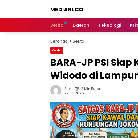
Langsung
MEDIARI.CO
ke
konten
Berita
Daerah
Teknologi
Kri
Beranda
Berita
Berita
‎BARA-JP PSI Siap
Widodo di Lampun
Sior
2 Min Baca
22.06.2026