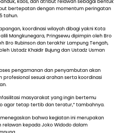
nduk, kaos, dan atribut relawan sebagai bentuk
isebut bertepatan dengan momentum peringatan
5 tahun.
lapangan, koordinasi wilayah dibagi yakni Kota
alili Mangkunegara, Pringsewu dipimpin oleh Bro
eh Bro Rubinson dan terakhir Lampung Tengah,
 oleh Ustadz Khaidir Bujung dan Ustadz Usman
proses pengamanan dan penyambutan akan
n profesional sesuai arahan serta koordinasi
an.
fasilitasi masyarakat yang ingin bertemu
agar tetap tertib dan teratur,” tambahnya.
 menegaskan bahwa kegiatan ini merupakan
n relawan kepada Joko Widodo dalam
ampung.