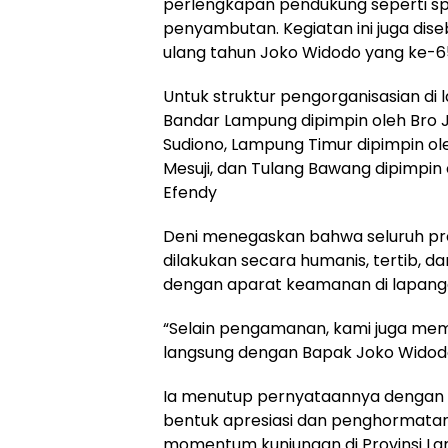
perlengkapan pendukung seperti spa
penyambutan. Kegiatan ini juga d
ulang tahun Joko Widodo yang ke-6
‎Untuk struktur pengorganisasian di 
Bandar Lampung dipimpin oleh Bro J
Sudiono, Lampung Timur dipimpin ol
Mesuji, dan Tulang Bawang dipimpin
Efendy
‎Deni menegaskan bahwa seluruh 
dilakukan secara humanis, tertib, da
dengan aparat keamanan di lapang
‎“Selain pengamanan, kami juga mem
langsung dengan Bapak Joko Widodo 
‎Ia menutup pernyataannya dengan
bentuk apresiasi dan penghormata
momentum kunjungan di Provinsi L