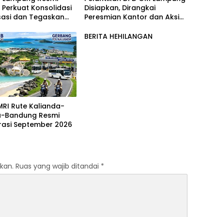
k, Perkuat Konsolidasi
Disiapkan, Dirangkai
sasi dan Tegaskan
Peresmian Kantor dan Aksi
en Pengabdian untuk
Donor Darah
akat
MRI Rute Kalianda-
a-Bandung Resmi
kan.
Ruas yang wajib ditandai
*