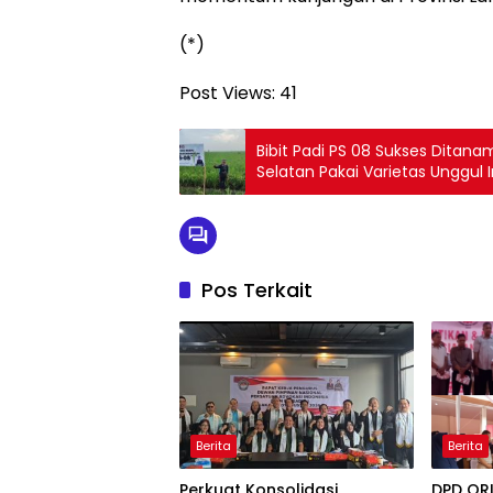
(*)
Post Views:
41
‎Bibit Padi PS 08 Sukses Dita
Selatan Pakai Varietas Unggul I
Pos Terkait
Berita
Berita
Perkuat Konsolidasi
DPD OR