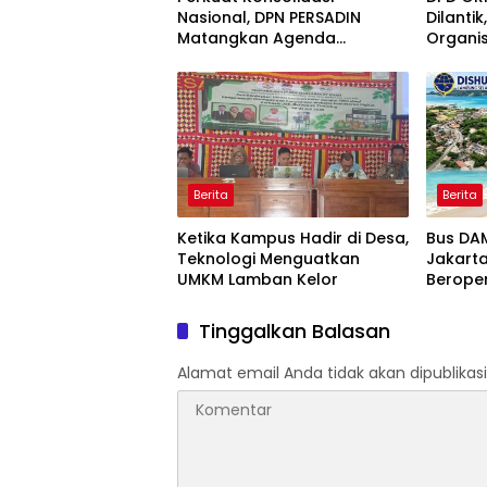
Nasional, DPN PERSADIN
Dilanti
Matangkan Agenda
Organi
Strategis Penguatan
Komitm
Organisasi Advokat
Masyar
Berita
Berita
Ketika Kampus Hadir di Desa,
‎Bus DA
Teknologi Menguatkan
Jakart
UMKM Lamban Kelor
Tinggalkan Balasan
Alamat email Anda tidak akan dipublikasi