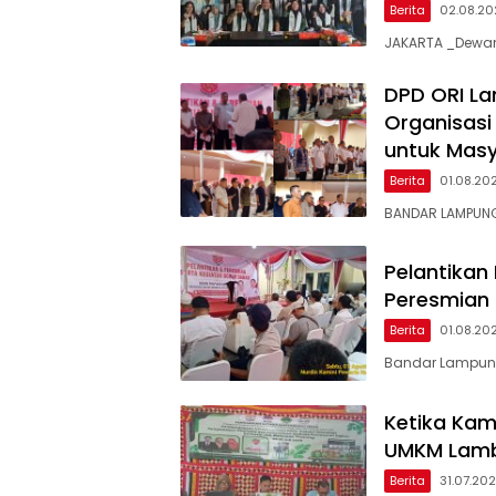
Berita
02.08.2
JAKARTA _Dewan 
DPD ORI La
Organisas
untuk Mas
Berita
01.08.20
BANDAR LAMPUNG
Pelantikan
Peresmian 
Berita
01.08.20
Bandar Lampung
Ketika Kam
UMKM Lamb
Berita
31.07.20