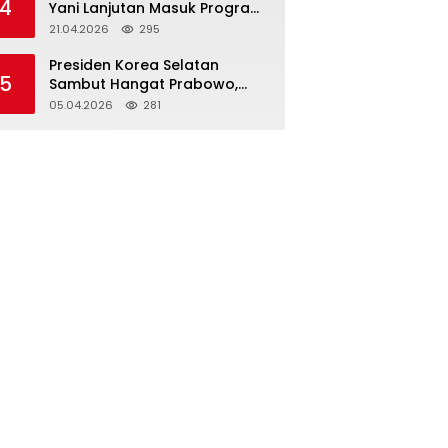
4
Yani Lanjutan Masuk Program
Rutin 2026
21.04.2026
295
Presiden Korea Selatan
5
Sambut Hangat Prabowo,
Tegaskan Kemitraan
05.04.2026
281
Strategis Komprehensif