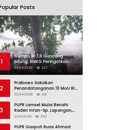
Popular Posts
Gempa M 7,6 Guncang
1
Bitung, BMKG Peringatkan
Potensi Tsunami di 10 Wilayah
02.04.2026
327
Prabowo Saksikan
2
Penandatanganan 10 MoU RI–
Korea Selatan di Cheong Wa
02.04.2026
316
Dae
‎PUPR Lamsel Mulai Benahi
3
Raden Intan–Sp. Lapangan,
Jalan Vital Jadi Prioritas
21.04.2026
300
‎PUPR Gaspol! Ruas Ahmad