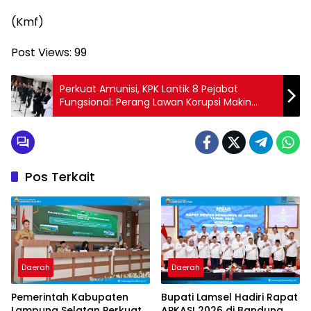
(Kmf)
Post Views:
99
‎Perkuat Amunisi, KPK Lantik 8 Pejabat
Fungsional: Perang Lawan Korupsi Makin
Tajam
Pos Terkait
Daerah
Daerah
Pemerintah Kabupaten
Bupati Lamsel Hadiri Rapat
Lampung Selatan Perkuat
APKASI 2026 di Bandung,