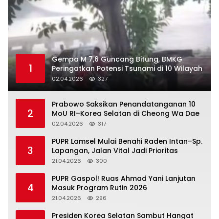
Gempa M 7,6 Guncang Bitung, BMKG
1
Peringatkan Potensi Tsunami di 10 Wilayah
02.04.2026
327
Prabowo Saksikan Penandatanganan 10
2
MoU RI–Korea Selatan di Cheong Wa Dae
02.04.2026
317
‎PUPR Lamsel Mulai Benahi Raden Intan–Sp.
3
Lapangan, Jalan Vital Jadi Prioritas
21.04.2026
300
‎PUPR Gaspol! Ruas Ahmad Yani Lanjutan
4
Masuk Program Rutin 2026
21.04.2026
296
Presiden Korea Selatan Sambut Hangat