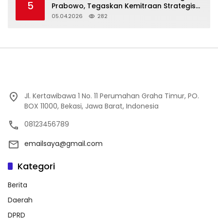
5
Prabowo, Tegaskan Kemitraan Strategis
Komprehensif
05.04.2026
282
Jl. Kertawibawa 1 No. 11 Perumahan Graha Timur, PO.
BOX 11000, Bekasi, Jawa Barat, Indonesia
08123456789
emailsaya@gmail.com
Kategori
Berita
Daerah
DPRD