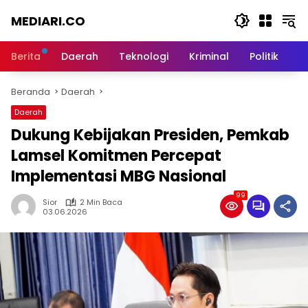
Langsung
MEDIARI.CO
ke
konten
Berita
Daerah
Teknologi
Kriminal
Politik
O
Beranda
Daerah
Daerah
Dukung Kebijakan Presiden, Pemkab
Lamsel Komitmen Percepat
Implementasi MBG Nasional
99
Sior
2 Min Baca
03.06.2026