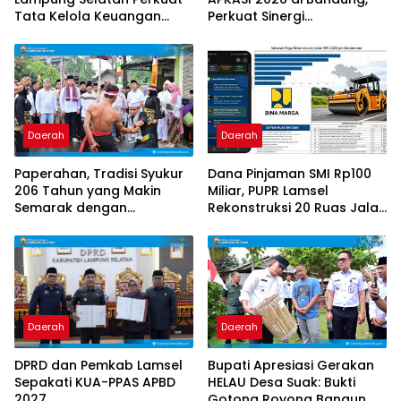
Tata Kelola Keuangan
Perkuat Sinergi
Desa
Pembangunan Daerah
Daerah
Daerah
Paperahan, Tradisi Syukur
‎Dana Pinjaman SMI Rp100
206 Tahun yang Makin
Miliar, PUPR Lamsel
Semarak dengan
Rekonstruksi 20 Ruas Jalan
Kehadiran Bupati
Strategis pada 2026
Daerah
Daerah
DPRD dan Pemkab Lamsel
Bupati Apresiasi Gerakan
Sepakati KUA-PPAS APBD
HELAU Desa Suak: Bukti
2027
Gotong Royong Bangun