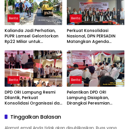
Berita
Berita
Kalianda Jadi Perhatian,
Perkuat Konsolidasi
PUPR Lamsel Gelontorkan
Nasional, DPN PERSADIN
Rp22 Miliar untuk
Matangkan Agenda
Rekonstruksi Empat Ruas
Strategis Penguatan
Jalan di 2026
Organisasi Advokat
Berita
Berita
DPD ORI Lampung Resmi
Pelantikan DPD ORI
Dilantik, Perkuat
Lampung Disiapkan,
Konsolidasi Organisasi dan
Dirangkai Peresmian
Tegaskan Komitmen
Kantor dan Aksi Donor
Pengabdian untuk
Darah
Tinggalkan Balasan
Masyarakat
Alamat email Anda tidak akan dipublikasikan.
Ruas yang