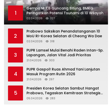
Gempa M 7,6 Guncang Bitung, BMKG
1
Peringatkan Potensi Tsunami di 10 Wilayah
02.04.2026
327
Prabowo Saksikan Penandatanganan 10
2
MoU RI–Korea Selatan di Cheong Wa Dae
02.04.2026
318
‎PUPR Lamsel Mulai Benahi Raden Intan–Sp.
3
Lapangan, Jalan Vital Jadi Prioritas
21.04.2026
303
‎PUPR Gaspol! Ruas Ahmad Yani Lanjutan
4
Masuk Program Rutin 2026
21.04.2026
297
Presiden Korea Selatan Sambut Hangat
5
Prabowo, Tegaskan Kemitraan Strategis
Komprehensif
05.04.2026
283