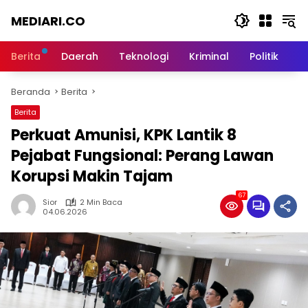
Langsung
MEDIARI.CO
ke
konten
Berita
Daerah
Teknologi
Kriminal
Politik
O
Beranda
Berita
Berita
‎Perkuat Amunisi, KPK Lantik 8
Pejabat Fungsional: Perang Lawan
Korupsi Makin Tajam
67
Sior
2 Min Baca
04.06.2026