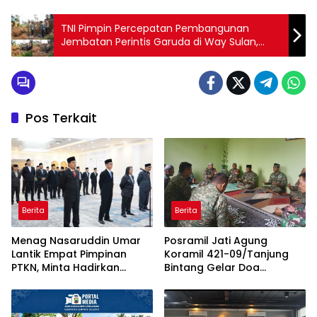
TNI Pimpin Percepatan Pembangunan
Jembatan Perintis Garuda di Way Sulan,
Perkuat Konektivitas dan Dongkrak Ekonomi
Warga
Pos Terkait
Berita
Berita
Menag Nasaruddin Umar
Posramil Jati Agung
Lantik Empat Pimpinan
Koramil 421-09/Tanjung
PTKN, Minta Hadirkan
Bintang Gelar Doa
Terobosan dalam 100 Hari
Bersama Sambut HUT ke-1
Pertama
Kodam XXI/Radin Inten