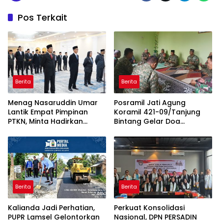
Pos Terkait
Berita
Berita
Menag Nasaruddin Umar
Posramil Jati Agung
Lantik Empat Pimpinan
Koramil 421-09/Tanjung
PTKN, Minta Hadirkan
Bintang Gelar Doa
Terobosan dalam 100 Hari
Bersama Sambut HUT ke-1
Pertama
Kodam XXI/Radin Inten
Berita
Berita
Kalianda Jadi Perhatian,
Perkuat Konsolidasi
PUPR Lamsel Gelontorkan
Nasional, DPN PERSADIN