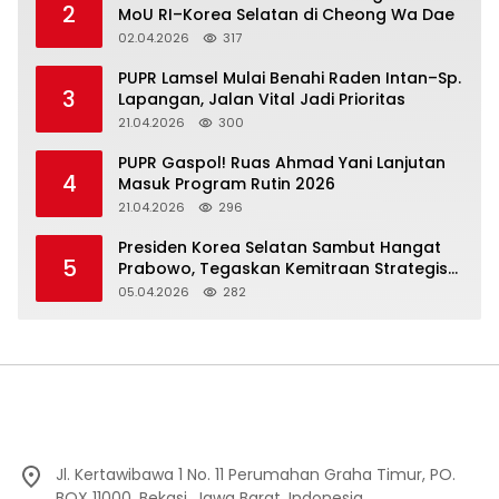
2
MoU RI–Korea Selatan di Cheong Wa Dae
02.04.2026
317
‎PUPR Lamsel Mulai Benahi Raden Intan–Sp.
3
Lapangan, Jalan Vital Jadi Prioritas
21.04.2026
300
‎PUPR Gaspol! Ruas Ahmad Yani Lanjutan
4
Masuk Program Rutin 2026
21.04.2026
296
Presiden Korea Selatan Sambut Hangat
5
Prabowo, Tegaskan Kemitraan Strategis
Komprehensif
05.04.2026
282
Jl. Kertawibawa 1 No. 11 Perumahan Graha Timur, PO.
BOX 11000, Bekasi, Jawa Barat, Indonesia