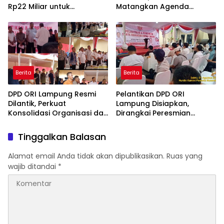
Rp22 Miliar untuk
Matangkan Agenda
Rekonstruksi Empat Ruas
Strategis Penguatan
Jalan di 2026
Organisasi Advokat
Berita
Berita
DPD ORI Lampung Resmi
Pelantikan DPD ORI
Dilantik, Perkuat
Lampung Disiapkan,
Konsolidasi Organisasi dan
Dirangkai Peresmian
Tegaskan Komitmen
Kantor dan Aksi Donor
Pengabdian untuk
Darah
Tinggalkan Balasan
Masyarakat
Alamat email Anda tidak akan dipublikasikan.
Ruas yang
wajib ditandai
*