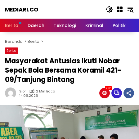
Langsung
MEDIARI.CO
ke
konten
Berita
Daerah
Teknologi
Kriminal
Politik
O
Beranda
Berita
Berita
Masyarakat Antusias Ikuti Nobar
Sepak Bola Bersama Koramil 421-
09/Tanjung Bintang
222
Sior
2 Min Baca
14.06.2026