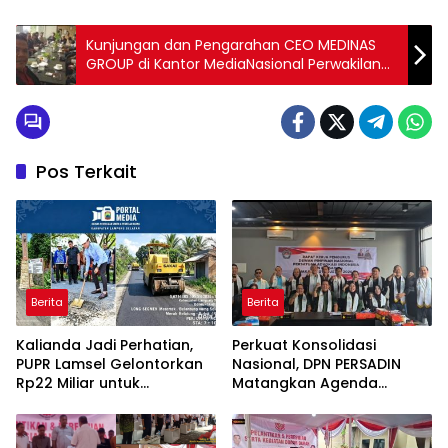
Kunjungan dan Pengarahan CEO MEDINAS
GROUP di Kantor MediaNasional Perwakilan
Jawa Timur, Biro Kota & Kabupaten Malang
Pos Terkait
Berita
Berita
Kalianda Jadi Perhatian,
Perkuat Konsolidasi
PUPR Lamsel Gelontorkan
Nasional, DPN PERSADIN
Rp22 Miliar untuk
Matangkan Agenda
Rekonstruksi Empat Ruas
Strategis Penguatan
Jalan di 2026
Organisasi Advokat