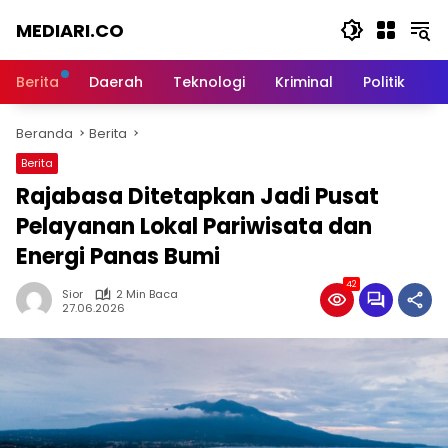
Langsung
MEDIARI.CO
ke
konten
Berita
Daerah
Teknologi
Kriminal
Politik
O
Beranda
Berita
Berita
‎Rajabasa Ditetapkan Jadi Pusat
Pelayanan Lokal Pariwisata dan
Energi Panas Bumi
42
Sior
2 Min Baca
27.06.2026