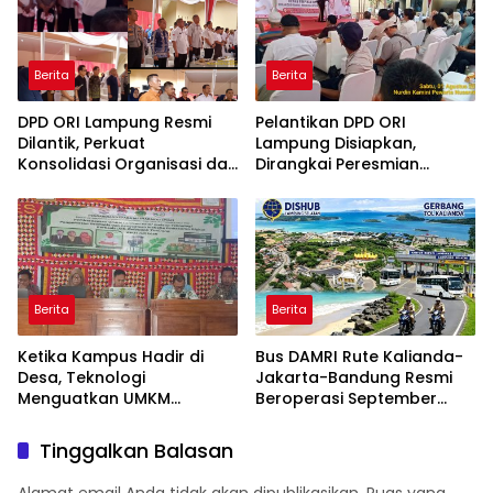
Berita
Berita
DPD ORI Lampung Resmi
Pelantikan DPD ORI
Dilantik, Perkuat
Lampung Disiapkan,
Konsolidasi Organisasi dan
Dirangkai Peresmian
Tegaskan Komitmen
Kantor dan Aksi Donor
Pengabdian untuk
Darah
Masyarakat
Berita
Berita
Ketika Kampus Hadir di
‎Bus DAMRI Rute Kalianda-
Desa, Teknologi
Jakarta-Bandung Resmi
Menguatkan UMKM
Beroperasi September
Lamban Kelor
Tinggalkan Balasan