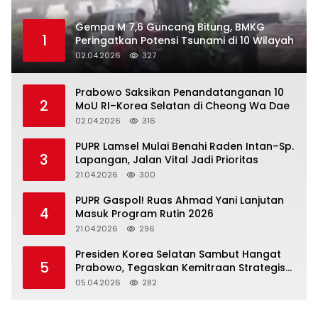
Gempa M 7,6 Guncang Bitung, BMKG
1
Peringatkan Potensi Tsunami di 10 Wilayah
02.04.2026
327
Prabowo Saksikan Penandatanganan 10
2
MoU RI–Korea Selatan di Cheong Wa Dae
02.04.2026
316
‎PUPR Lamsel Mulai Benahi Raden Intan–Sp.
3
Lapangan, Jalan Vital Jadi Prioritas
21.04.2026
300
‎PUPR Gaspol! Ruas Ahmad Yani Lanjutan
4
Masuk Program Rutin 2026
21.04.2026
296
Presiden Korea Selatan Sambut Hangat
5
Prabowo, Tegaskan Kemitraan Strategis
Komprehensif
05.04.2026
282