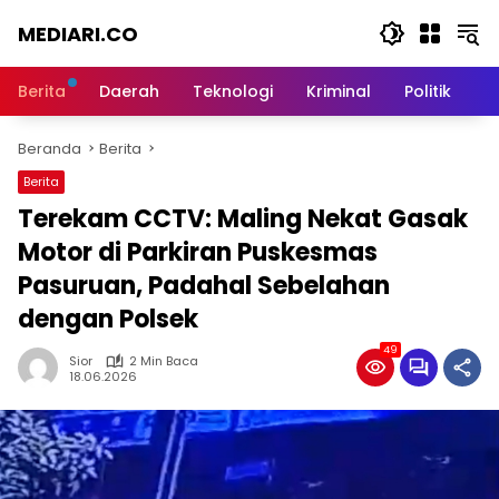
Langsung
MEDIARI.CO
ke
konten
Berita
Daerah
Teknologi
Kriminal
Politik
O
Beranda
Berita
Berita
‎Terekam CCTV: Maling Nekat Gasak
Motor di Parkiran Puskesmas
Pasuruan, Padahal Sebelahan
dengan Polsek ‎
49
Sior
2 Min Baca
18.06.2026