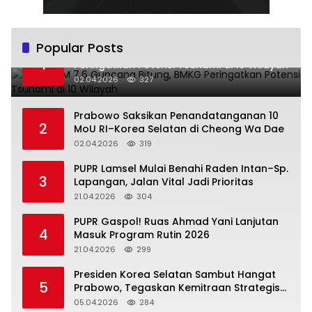
Popular Posts
Gempa M 7,6 Guncang Bitung, BMKG
1
Peringatkan Potensi Tsunami di 10 Wilayah
02.04.2026
327
Prabowo Saksikan Penandatanganan 10
2
MoU RI–Korea Selatan di Cheong Wa Dae
02.04.2026
319
‎PUPR Lamsel Mulai Benahi Raden Intan–Sp.
3
Lapangan, Jalan Vital Jadi Prioritas
21.04.2026
304
‎PUPR Gaspol! Ruas Ahmad Yani Lanjutan
4
Masuk Program Rutin 2026
21.04.2026
299
Presiden Korea Selatan Sambut Hangat
5
Prabowo, Tegaskan Kemitraan Strategis
Komprehensif
05.04.2026
284