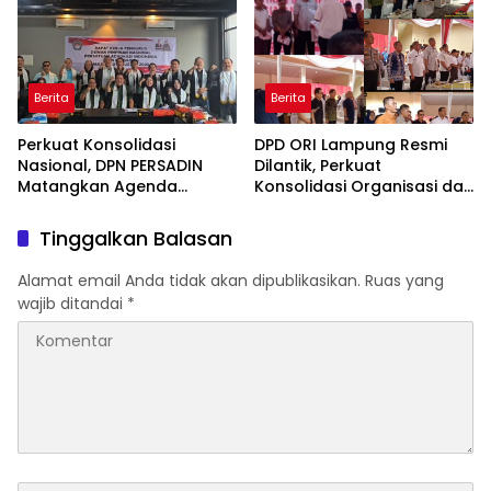
Berita
Berita
Perkuat Konsolidasi
DPD ORI Lampung Resmi
Nasional, DPN PERSADIN
Dilantik, Perkuat
Matangkan Agenda
Konsolidasi Organisasi dan
Strategis Penguatan
Tegaskan Komitmen
Organisasi Advokat
Pengabdian untuk
Tinggalkan Balasan
Masyarakat
Alamat email Anda tidak akan dipublikasikan.
Ruas yang
wajib ditandai
*