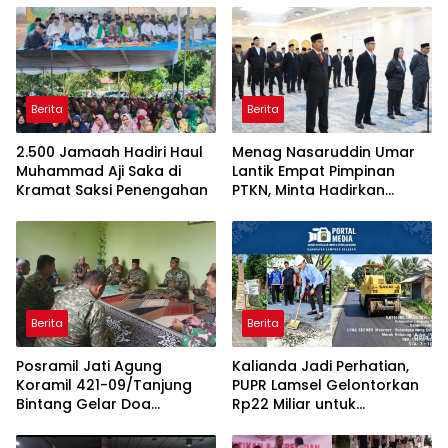
Berita
Berita
2.500 Jamaah Hadiri Haul
Menag Nasaruddin Umar
Muhammad Aji Saka di
Lantik Empat Pimpinan
Kramat Saksi Penengahan
PTKN, Minta Hadirkan
Terobosan dalam 100 Hari
Pertama
Berita
Berita
Posramil Jati Agung
Kalianda Jadi Perhatian,
Koramil 421-09/Tanjung
PUPR Lamsel Gelontorkan
Bintang Gelar Doa
Rp22 Miliar untuk
Bersama Sambut HUT ke-1
Rekonstruksi Empat Ruas
Kodam XXI/Radin Inten
Jalan di 2026