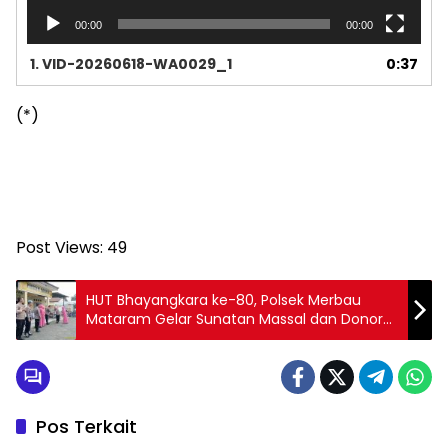
00:00
00:00
1.
VID-20260618-WA0029_1
0:37
(*)
Post Views:
49
HUT Bhayangkara ke-80, Polsek Merbau
Mataram Gelar Sunatan Massal dan Donor
Darah, Wujud Nyata Kepedulian untuk
Masyarakat
Pos Terkait