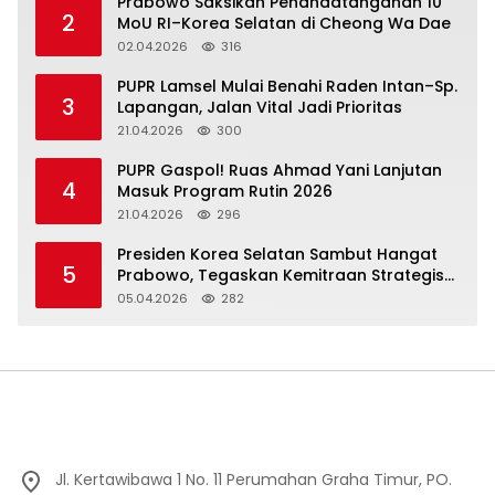
Prabowo Saksikan Penandatanganan 10
2
MoU RI–Korea Selatan di Cheong Wa Dae
02.04.2026
316
‎PUPR Lamsel Mulai Benahi Raden Intan–Sp.
3
Lapangan, Jalan Vital Jadi Prioritas
21.04.2026
300
‎PUPR Gaspol! Ruas Ahmad Yani Lanjutan
4
Masuk Program Rutin 2026
21.04.2026
296
Presiden Korea Selatan Sambut Hangat
5
Prabowo, Tegaskan Kemitraan Strategis
Komprehensif
05.04.2026
282
Jl. Kertawibawa 1 No. 11 Perumahan Graha Timur, PO.