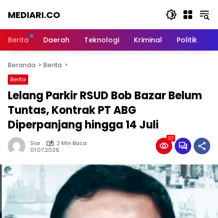
Langsung
MEDIARI.CO
ke
konten
Berita
Daerah
Teknologi
Kriminal
Politik
O
Beranda
Berita
Berita
‎Lelang Parkir RSUD Bob Bazar Belum
Tuntas, Kontrak PT ABG
Diperpanjang hingga 14 Juli
33
Sior
2 Min Baca
01.07.2026