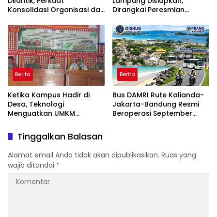
Dilantik, Perkuat
Lampung Disiapkan,
Konsolidasi Organisasi dan
Dirangkai Peresmian
Tegaskan Komitmen
Kantor dan Aksi Donor
Pengabdian untuk
Darah
Masyarakat
Berita
Berita
Ketika Kampus Hadir di
‎Bus DAMRI Rute Kalianda-
Desa, Teknologi
Jakarta-Bandung Resmi
Menguatkan UMKM
Beroperasi September
Lamban Kelor
Tinggalkan Balasan
Alamat email Anda tidak akan dipublikasikan.
Ruas yang
wajib ditandai
*