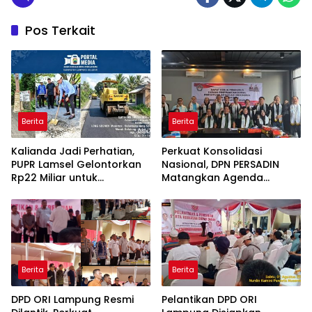
Pos Terkait
Berita
Berita
Kalianda Jadi Perhatian,
Perkuat Konsolidasi
PUPR Lamsel Gelontorkan
Nasional, DPN PERSADIN
Rp22 Miliar untuk
Matangkan Agenda
Rekonstruksi Empat Ruas
Strategis Penguatan
Jalan di 2026
Organisasi Advokat
Berita
Berita
DPD ORI Lampung Resmi
Pelantikan DPD ORI