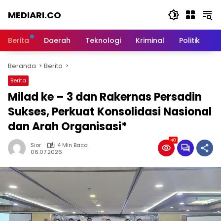
Langsung
MEDIARI.CO
ke
konten
Berita
Daerah
Teknologi
Kriminal
Politik
O
Beranda
Berita
Berita
Milad ke – 3 dan Rakernas Persadin
Sukses, Perkuat Konsolidasi Nasional
dan Arah Organisasi*
40
Sior
4 Min Baca
06.07.2026