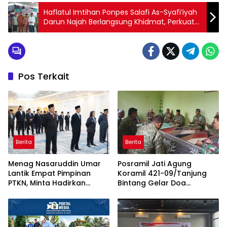
Haflatul Imtihan Ponpes Salafi As-Syafi’iyah
Darun Najah Berlangsung Khidmat, Perkuat
Sinergi Ulama dan Umara
Pos Terkait
Berita
Berita
Menag Nasaruddin Umar
Posramil Jati Agung
Lantik Empat Pimpinan
Koramil 421-09/Tanjung
PTKN, Minta Hadirkan
Bintang Gelar Doa
Terobosan dalam 100 Hari
Bersama Sambut HUT ke-1
Pertama
Kodam XXI/Radin Inten