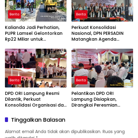
Berita
Berita
Kalianda Jadi Perhatian,
Perkuat Konsolidasi
PUPR Lamsel Gelontorkan
Nasional, DPN PERSADIN
Rp22 Miliar untuk
Matangkan Agenda
Rekonstruksi Empat Ruas
Strategis Penguatan
Jalan di 2026
Organisasi Advokat
Berita
Berita
DPD ORI Lampung Resmi
Pelantikan DPD ORI
Dilantik, Perkuat
Lampung Disiapkan,
Konsolidasi Organisasi dan
Dirangkai Peresmian
Tegaskan Komitmen
Kantor dan Aksi Donor
Pengabdian untuk
Darah
Tinggalkan Balasan
Masyarakat
Alamat email Anda tidak akan dipublikasikan.
Ruas yang
wajib ditandai
*