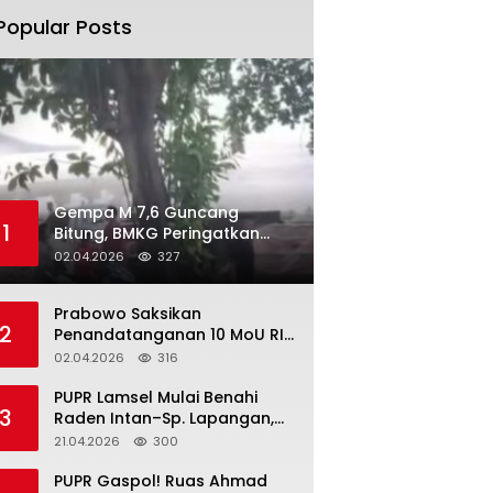
Popular Posts
Gempa M 7,6 Guncang
1
Bitung, BMKG Peringatkan
Potensi Tsunami di 10 Wilayah
02.04.2026
327
Prabowo Saksikan
2
Penandatanganan 10 MoU RI–
Korea Selatan di Cheong Wa
02.04.2026
316
Dae
‎PUPR Lamsel Mulai Benahi
3
Raden Intan–Sp. Lapangan,
Jalan Vital Jadi Prioritas
21.04.2026
300
‎PUPR Gaspol! Ruas Ahmad