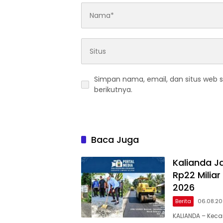
Simpan nama, email, dan situs web 
berikutnya.
Baca Juga
Kalianda J
Rp22 Milia
2026
Berita
06.08.2
KALIANDA – Keca