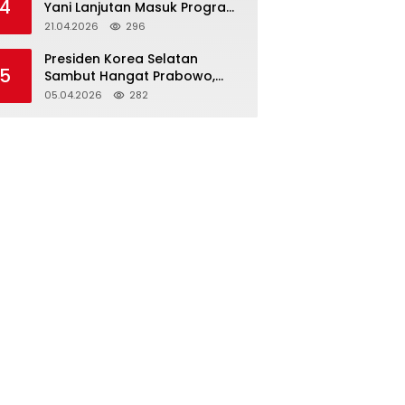
4
Yani Lanjutan Masuk Program
Rutin 2026
21.04.2026
296
Presiden Korea Selatan
5
Sambut Hangat Prabowo,
Tegaskan Kemitraan
05.04.2026
282
Strategis Komprehensif