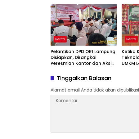
Rekonstruksi Empat Ruas
Strateg
Jalan di 2026
Organi
Berita
Berita
Pelantikan DPD ORI Lampung
Ketika 
Disiapkan, Dirangkai
Teknol
Peresmian Kantor dan Aksi
UMKM L
Donor Darah
Tinggalkan Balasan
Alamat email Anda tidak akan dipublikasi