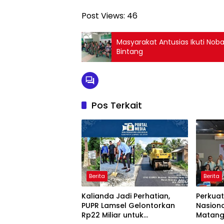
Post Views:
46
Masyarakat Antusias Ikuti Nob
Bintang
Pos Terkait
Berita
Berita
Kalianda Jadi Perhatian,
Perkuat
PUPR Lamsel Gelontorkan
Nasiona
Rp22 Miliar untuk
Matang