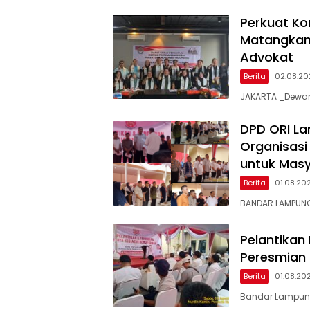
Perkuat Ko
Matangkan 
Advokat
Berita
02.08.2
JAKARTA _Dewan 
DPD ORI La
Organisas
untuk Mas
Berita
01.08.20
BANDAR LAMPUNG
Pelantikan
Peresmian 
Berita
01.08.20
Bandar Lampung