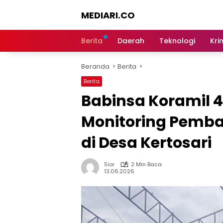
Langsung
MEDIARI.CO
ke
konten
Berita
Daerah
Teknologi
Kri
Beranda
Berita
Berita
Babinsa Koramil 
Monitoring Pemb
di Desa Kertosari
Sior
2 Min Baca
13.06.2026