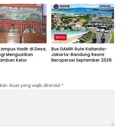
is Penguatan
Komitmen Pengabdian untuk
sasi Advokat
Masyarakat
Berita
Kampus Hadir di Desa,
‎Bus DAMRI Rute Kalianda-
ogi Menguatkan
Jakarta-Bandung Resmi
amban Kelor
kan.
Ruas yang wajib ditandai
*