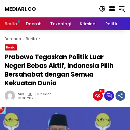
Langsung
MEDIARI.CO
ke
konten
Berita
Daerah
Teknologi
Kriminal
Politik
O
Beranda
Berita
Berita
Prabowo Tegaskan Politik Luar
Negeri Bebas Aktif, Indonesia Pilih
Bersahabat dengan Semua
Kekuatan Dunia
53
Sior
3 Min Baca
13.06.2026