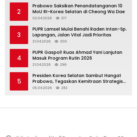
Prabowo Saksikan Penandatanganan 10
2
MoU RI–Korea Selatan di Cheong Wa Dae
02.04.2026
317
‎PUPR Lamsel Mulai Benahi Raden Intan–Sp.
3
Lapangan, Jalan Vital Jadi Prioritas
21.04.2026
300
‎PUPR Gaspol! Ruas Ahmad Yani Lanjutan
4
Masuk Program Rutin 2026
21.04.2026
296
Presiden Korea Selatan Sambut Hangat
5
Prabowo, Tegaskan Kemitraan Strategis
Komprehensif
05.04.2026
282