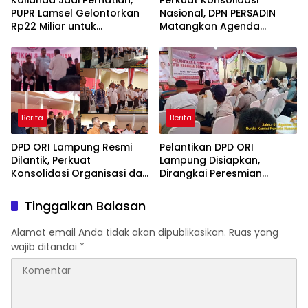
Kalianda Jadi Perhatian,
Perkuat Konsolidasi
PUPR Lamsel Gelontorkan
Nasional, DPN PERSADIN
Rp22 Miliar untuk
Matangkan Agenda
Rekonstruksi Empat Ruas
Strategis Penguatan
Jalan di 2026
Organisasi Advokat
Berita
Berita
DPD ORI Lampung Resmi
Pelantikan DPD ORI
Dilantik, Perkuat
Lampung Disiapkan,
Konsolidasi Organisasi dan
Dirangkai Peresmian
Tegaskan Komitmen
Kantor dan Aksi Donor
Pengabdian untuk
Darah
Tinggalkan Balasan
Masyarakat
Alamat email Anda tidak akan dipublikasikan.
Ruas yang
wajib ditandai
*