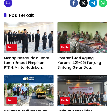
Pos Terkait
Berita
Berita
Menag Nasaruddin Umar
Posramil Jati Agung
Lantik Empat Pimpinan
Koramil 421-09/Tanjung
PTKN, Minta Hadirkan
Bintang Gelar Doa
Terobosan dalam 100 Hari
Bersama Sambut HUT ke-1
Pertama
Kodam XXI/Radin Inten
Berita
Berita