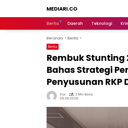
Langsung
MEDIARI.CO
ke
konten
Berita
Daerah
Teknologi
Kri
Beranda
Berita
Berita
Rembuk Stunting 
Bahas Strategi P
Penyusunan RKP D
Sior
2 Min Baca
09.06.2026