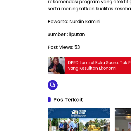
rekomendasi program yang efektif
serta meningkatkan kualitas keseha
Pewarta: Nurdin Kamini
Sumber : liputan
Post Views:
53
‎DPRD Lamsel Buka Suara: Tak 
yang Kesulitan Ekonomi
Pos Terkait