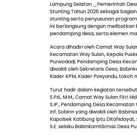
Lampung Selatan _Pemerintah Des
Stunting Tahun 2026 sebagai bagia
stunting serta penyusunan program 
ini berlangsung dengan melibatkan 
pendamping desa, serta elemen ma
Acara dihadiri oleh Camat Way Sulan
Kecamatan Way Sulan, Kepala Puske
Purwodadi, Pendamping Desa Kecam
diwakili oleh Sekretaris Desa, Babi
Kader KPM, Kader Posyandu, tokoh m
Turut hadir dalam kegiatan tersebu
S.Pd., M.M., Camat Way Sulan Fitri Hid
S.IP., Pendamping Desa Kecamatan W
Inf. Sobirin yang diwakili oleh Babin
Kapolsek Katibung Iptu Ditahidayat, S
S.E. selaku Babinkamtibmas Desa Pu