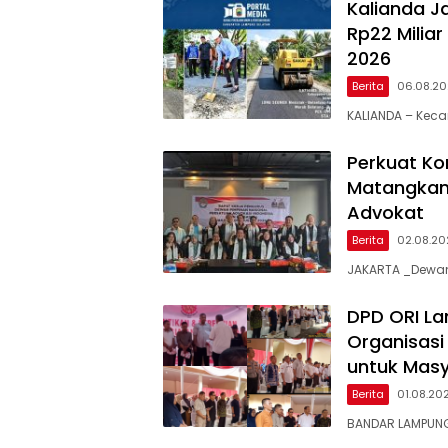
Kalianda J
Rp22 Milia
2026
Berita
06.08.2
KALIANDA – Keca
Perkuat Ko
Matangkan 
Advokat
Berita
02.08.2
JAKARTA _Dewan 
DPD ORI La
Organisas
untuk Mas
Berita
01.08.20
BANDAR LAMPUNG