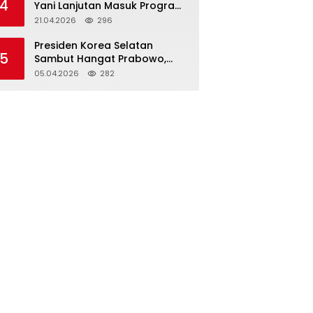
4
Yani Lanjutan Masuk Program
Rutin 2026
21.04.2026
296
Presiden Korea Selatan
5
Sambut Hangat Prabowo,
Tegaskan Kemitraan
05.04.2026
282
Strategis Komprehensif