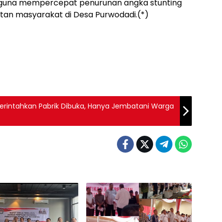
 guna mempercepat penurunan angka stunting
tan masyarakat di Desa Purwodadi.(*)
Perintahkan Pabrik Dibuka, Hanya Jembatani Warga