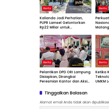
Berita
Berita
Kalianda Jadi Perhatian,
Perkuat
PUPR Lamsel Gelontorkan
Nasiona
Rp22 Miliar untuk
Matang
Rekonstruksi Empat Ruas
Strateg
Jalan di 2026
Organi
Berita
Berita
Pelantikan DPD ORI Lampung
Ketika 
Disiapkan, Dirangkai
Teknol
Peresmian Kantor dan Aksi
UMKM L
Donor Darah
Tinggalkan Balasan
Alamat email Anda tidak akan dipublikasi