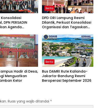
Berita
 Konsolidasi
DPD ORI Lampung Resmi
l, DPN PERSADIN
Dilantik, Perkuat Konsolidasi
kan Agenda
Organisasi dan Tegaskan
is Penguatan
Komitmen Pengabdian untuk
sasi Advokat
Masyarakat
Berita
Kampus Hadir di Desa,
‎Bus DAMRI Rute Kalianda-
ogi Menguatkan
Jakarta-Bandung Resmi
amban Kelor
kan.
Ruas yang wajib ditandai
*