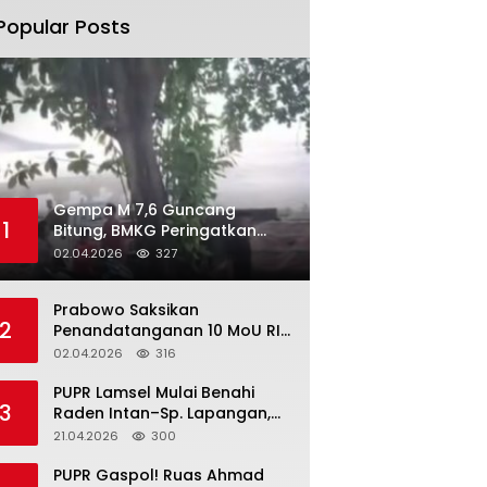
Popular Posts
Gempa M 7,6 Guncang
1
Bitung, BMKG Peringatkan
Potensi Tsunami di 10 Wilayah
02.04.2026
327
Prabowo Saksikan
2
Penandatanganan 10 MoU RI–
Korea Selatan di Cheong Wa
02.04.2026
316
Dae
‎PUPR Lamsel Mulai Benahi
3
Raden Intan–Sp. Lapangan,
Jalan Vital Jadi Prioritas
21.04.2026
300
‎PUPR Gaspol! Ruas Ahmad