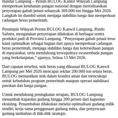
‎Bandar Lampung – Perum BULOG Kantor Wilayah Lampung
memperkuat ketahanan pangan nasional dengan merealisasikan
penyerapan gabah petani sebanyak 369.000 ton hingga Mei 2026.
Langkah ini diambil untuk menjaga stabilitas harga dan memperkuat
cadangan beras pemerintah.
‎Pemimpin Wilayah Perum BULOG Kanwil Lampung, Rindo
Safutra, mengatakan penyerapan dilakukan di berbagai sentra
produksi padi di Provinsi Lampung. “Penyerapan gabah petani terus
kami optimalkan sebagai bagian dari upaya memperkuat cadangan
beras pemerintah, menjaga stabilitas harga dan ketersediaan pangan
di masyarakat, serta mendukung terwujudnya swasembada pangan
yang berkelanjutan,” ujarnya, Selasa 13 Mei 2026.
‎Dari capaian tersebut, stok beras yang dikuasai BULOG Kanwil
Lampung per Mei 2026 mencapai sekitar 200.000 ton setara beras.
BULOG memastikan stok dalam kondisi aman dan mencukupi
untuk kebutuhan program pemerintah maupun operasi stabilisasi
pasokan dan harga pangan.
‎Untuk mendukung peningkatan serapan, BULOG Lampung
menambah kapasitas gudang hingga 200 persen dari kapasitas
eksisting. Penambahan dilakukan melalui optimalisasi gudang milik
sendiri, kerja sama penggunaan gudang mitra, dan penyewaan
gudang tambahan di titik-titik strategis.