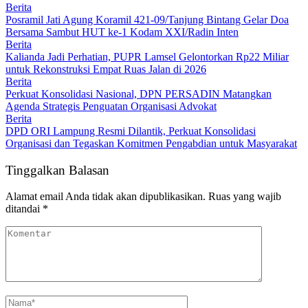
Berita
Posramil Jati Agung Koramil 421-09/Tanjung Bintang Gelar Doa
Bersama Sambut HUT ke-1 Kodam XXI/Radin Inten
Berita
Kalianda Jadi Perhatian, PUPR Lamsel Gelontorkan Rp22 Miliar
untuk Rekonstruksi Empat Ruas Jalan di 2026
Berita
Perkuat Konsolidasi Nasional, DPN PERSADIN Matangkan
Agenda Strategis Penguatan Organisasi Advokat
Berita
DPD ORI Lampung Resmi Dilantik, Perkuat Konsolidasi
Organisasi dan Tegaskan Komitmen Pengabdian untuk Masyarakat
Tinggalkan Balasan
Alamat email Anda tidak akan dipublikasikan.
Ruas yang wajib
ditandai
*