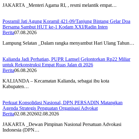
JAKARTA _Menteri Agama RI, , resmi melantik empat…
Posramil Jati Agung Koramil 421-09/Tanjung Bintang Gelar Doa
Bersama Sambut HUT ke-1 Kodam XXI/Radin Inten
Berita
07.08.2026
Lampung Selatan _Dalam rangka menyambut Hari Ulang Tahun…
Kalianda Jadi Perhatian, PUPR Lamsel Gelontorkan Rp22 Miliar
untuk Rekonstruksi Empat Ruas Jalan di 2026
Berita
06.08.2026
KALIANDA – Kecamatan Kalianda, sebagai ibu kota
Kabupaten…
Perkuat Konsolidasi Nasional, DPN PERSADIN Matangkan
Agenda Strategis Penguatan Organisasi Advokat
Berita
02.08.2026
02.08.2026
JAKARTA _Dewan Pimpinan Nasional Persatuan Advokasi
Indonesia (DPN…